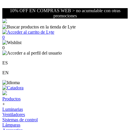
10% OFF EN COMPRAS WEB > no acumulable con otras
promociones
0
0
ES
EN
Productos
+
Luminarias
Ventiladores
Sistemas de control
Lámparas