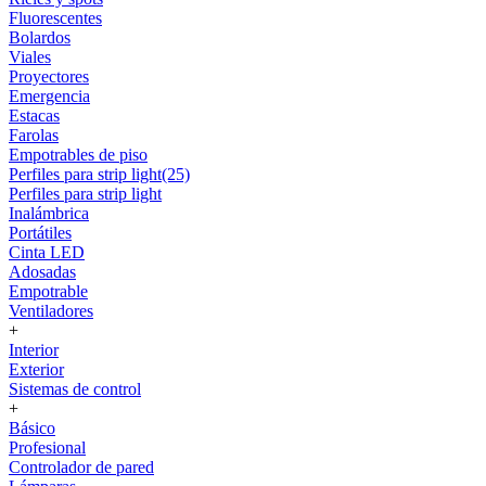
Fluorescentes
Bolardos
Viales
Proyectores
Emergencia
Estacas
Farolas
Empotrables de piso
Perfiles para strip light(25)
Perfiles para strip light
Inalámbrica
Portátiles
Cinta LED
Adosadas
Empotrable
Ventiladores
+
Interior
Exterior
Sistemas de control
+
Básico
Profesional
Controlador de pared