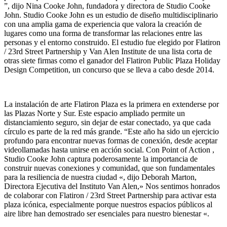
”, dijo Nina Cooke John, fundadora y directora de Studio Cooke
John. Studio Cooke John es un estudio de diseño multidisciplinario
con una amplia gama de experiencia que valora la creación de
lugares como una forma de transformar las relaciones entre las
personas y el entorno construido. El estudio fue elegido por Flatiron
/ 23rd Street Partnership y Van Alen Institute de una lista corta de
otras siete firmas como el ganador del Flatiron Public Plaza Holiday
Design Competition, un concurso que se lleva a cabo desde 2014.
La instalación de arte Flatiron Plaza es la primera en extenderse por
las Plazas Norte y Sur. Este espacio ampliado permite un
distanciamiento seguro, sin dejar de estar conectado, ya que cada
círculo es parte de la red más grande. “Este año ha sido un ejercicio
profundo para encontrar nuevas formas de conexión, desde aceptar
videollamadas hasta unirse en acción social. Con Point of Action ,
Studio Cooke John captura poderosamente la importancia de
construir nuevas conexiones y comunidad, que son fundamentales
para la resiliencia de nuestra ciudad «, dijo Deborah Marton,
Directora Ejecutiva del Instituto Van Alen,» Nos sentimos honrados
de colaborar con Flatiron / 23rd Street Partnership para activar esta
plaza icónica, especialmente porque nuestros espacios públicos al
aire libre han demostrado ser esenciales para nuestro bienestar «.