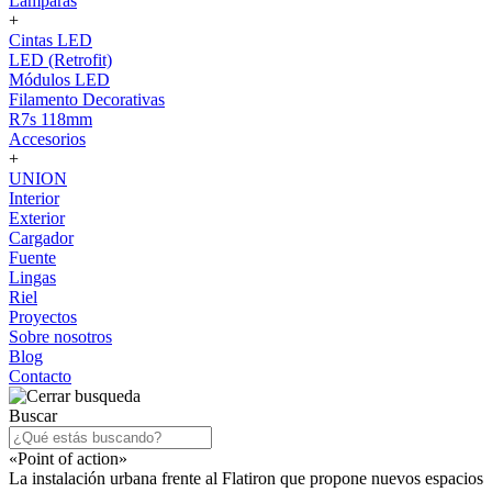
Lámparas
+
Cintas LED
LED (Retrofit)
Módulos LED
Filamento Decorativas
R7s 118mm
Accesorios
+
UNION
Interior
Exterior
Cargador
Fuente
Lingas
Riel
Proyectos
Sobre nosotros
Blog
Contacto
Buscar
«Point of action»
La instalación urbana frente al Flatiron que propone nuevos espacios