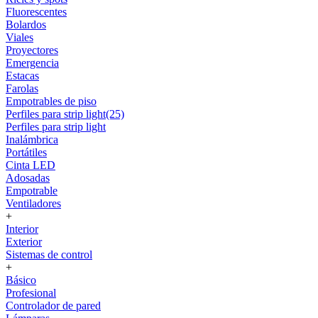
Fluorescentes
Bolardos
Viales
Proyectores
Emergencia
Estacas
Farolas
Empotrables de piso
Perfiles para strip light(25)
Perfiles para strip light
Inalámbrica
Portátiles
Cinta LED
Adosadas
Empotrable
Ventiladores
+
Interior
Exterior
Sistemas de control
+
Básico
Profesional
Controlador de pared