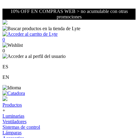
10% OFF EN COMPRAS WEB > no acumulable con otras
promociones
0
0
ES
EN
Productos
+
Luminarias
Ventiladores
Sistemas de control
Lámparas