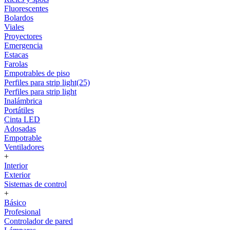
Fluorescentes
Bolardos
Viales
Proyectores
Emergencia
Estacas
Farolas
Empotrables de piso
Perfiles para strip light(25)
Perfiles para strip light
Inalámbrica
Portátiles
Cinta LED
Adosadas
Empotrable
Ventiladores
+
Interior
Exterior
Sistemas de control
+
Básico
Profesional
Controlador de pared