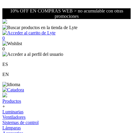
10% OFF EN COMPRAS WEB > no acumulable con otras
promociones
0
0
ES
EN
Productos
+
Luminarias
Ventiladores
Sistemas de control
Lámparas