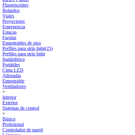
Fluorescentes
Bolardos
Viales
Proyectores
Emergencia
Estacas
Farolas
Empotrables de piso
Perfiles para strip light(25)
Perfiles para strip light
Inalámbrica
Portátiles
Cinta LED
Adosadas
Empotrable
Ventiladores
+
Interior
Exterior
Sistemas de control
+
Básico
Profesional
Controlador de pared