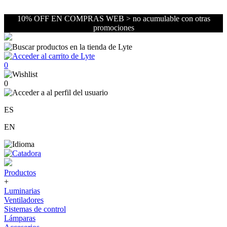
10% OFF EN COMPRAS WEB > no acumulable con otras
promociones
0
0
ES
EN
Productos
+
Luminarias
Ventiladores
Sistemas de control
Lámparas