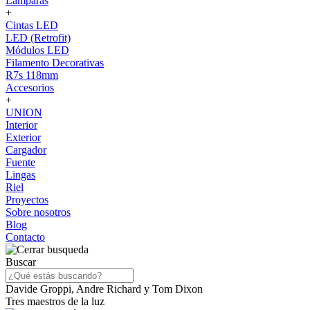
Lámparas
+
Cintas LED
LED (Retrofit)
Módulos LED
Filamento Decorativas
R7s 118mm
Accesorios
+
UNION
Interior
Exterior
Cargador
Fuente
Lingas
Riel
Proyectos
Sobre nosotros
Blog
Contacto
Buscar
Davide Groppi, Andre Richard y Tom Dixon
Tres maestros de la luz