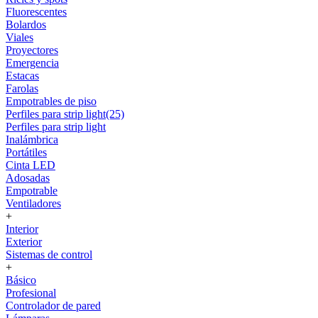
Fluorescentes
Bolardos
Viales
Proyectores
Emergencia
Estacas
Farolas
Empotrables de piso
Perfiles para strip light(25)
Perfiles para strip light
Inalámbrica
Portátiles
Cinta LED
Adosadas
Empotrable
Ventiladores
+
Interior
Exterior
Sistemas de control
+
Básico
Profesional
Controlador de pared