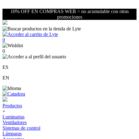
10% OFF EN COMPRAS WEB > no acumulable con otras
promociones
0
0
ES
EN
Productos
+
Luminarias
Ventiladores
Sistemas de control
Lámparas