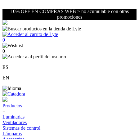
10% OFF EN COMPRAS WEB > no acumulable con otras
promociones
0
0
ES
EN
Productos
+
Luminarias
Ventiladores
Sistemas de control
Lámparas