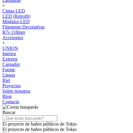
Lámparas
+
Cintas LED
LED (Retrofit)
Módulos LED
Filamento Decorativas
R7s 118mm
Accesorios
+
UNION
Interior
Exterior
Cargador
Fuente
Lingas
Riel
Proyectos
Sobre nosotros
Blog
Contacto
Buscar
El proyecto de baños públicos de Tokio
El proyecto de baños públicos de Tokio