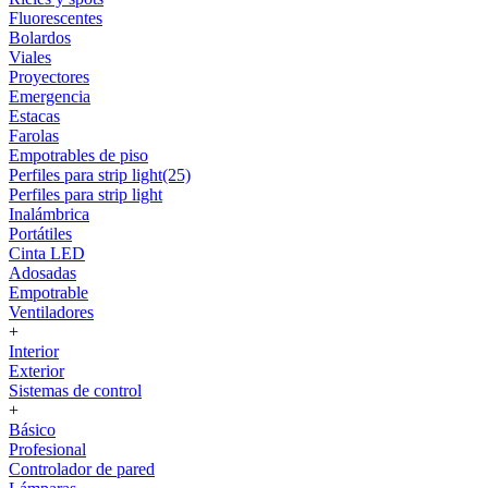
Fluorescentes
Bolardos
Viales
Proyectores
Emergencia
Estacas
Farolas
Empotrables de piso
Perfiles para strip light(25)
Perfiles para strip light
Inalámbrica
Portátiles
Cinta LED
Adosadas
Empotrable
Ventiladores
+
Interior
Exterior
Sistemas de control
+
Básico
Profesional
Controlador de pared