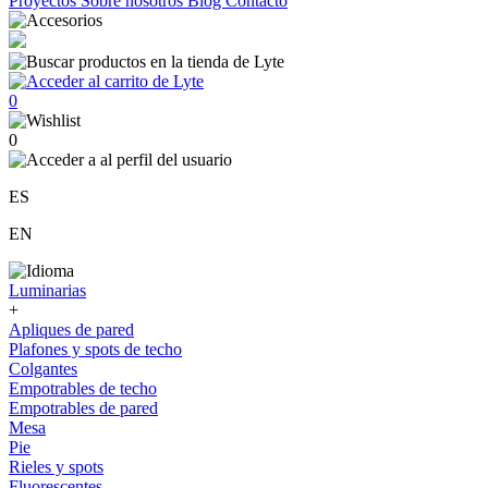
Proyectos
Sobre nosotros
Blog
Contacto
0
0
ES
EN
Luminarias
+
Apliques de pared
Plafones y spots de techo
Colgantes
Empotrables de techo
Empotrables de pared
Mesa
Pie
Rieles y spots
Fluorescentes