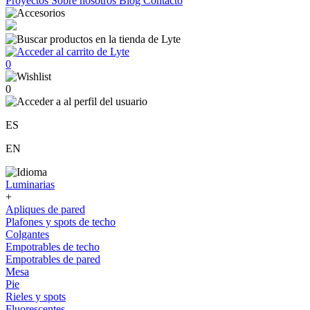
Proyectos
Sobre nosotros
Blog
Contacto
0
0
ES
EN
Luminarias
+
Apliques de pared
Plafones y spots de techo
Colgantes
Empotrables de techo
Empotrables de pared
Mesa
Pie
Rieles y spots
Fluorescentes