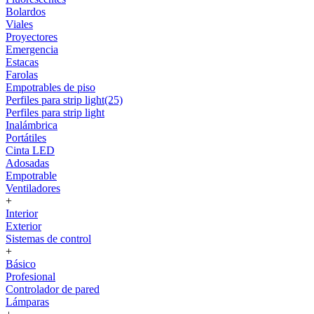
Bolardos
Viales
Proyectores
Emergencia
Estacas
Farolas
Empotrables de piso
Perfiles para strip light(25)
Perfiles para strip light
Inalámbrica
Portátiles
Cinta LED
Adosadas
Empotrable
Ventiladores
+
Interior
Exterior
Sistemas de control
+
Básico
Profesional
Controlador de pared
Lámparas