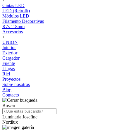
+
Cintas LED
LED (Retrofit)
Módulos LED
Filamento Decorativas
R7s 118mm
Accesorios
+
UNION
Interior
Exterior
Cargador
Fuente
Lingas
Riel
Proyectos
Sobre nosotros
Blog
Contacto
Buscar
Luminaria Josefine
Nordlux