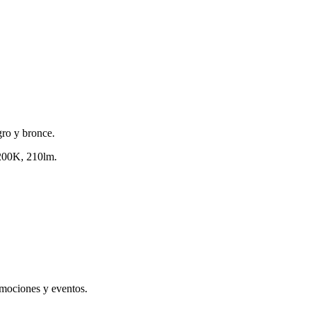
gro y bronce.
200K, 210lm.
omociones y eventos.