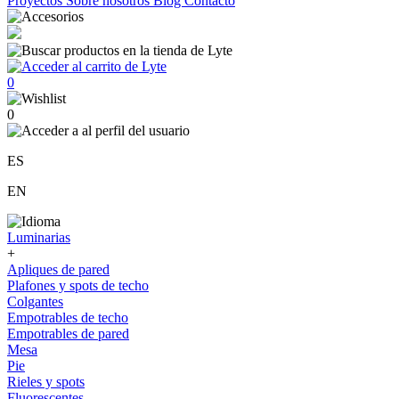
Proyectos
Sobre nosotros
Blog
Contacto
0
0
ES
EN
Luminarias
+
Apliques de pared
Plafones y spots de techo
Colgantes
Empotrables de techo
Empotrables de pared
Mesa
Pie
Rieles y spots
Fluorescentes