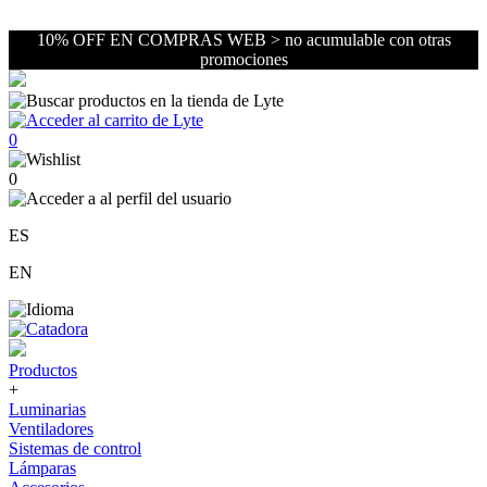
10% OFF EN COMPRAS WEB > no acumulable con otras
promociones
0
0
ES
EN
Productos
+
Luminarias
Ventiladores
Sistemas de control
Lámparas