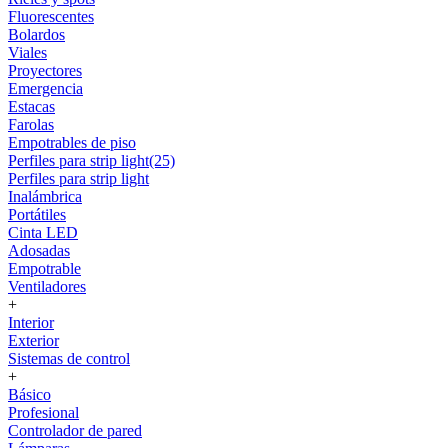
Fluorescentes
Bolardos
Viales
Proyectores
Emergencia
Estacas
Farolas
Empotrables de piso
Perfiles para strip light(25)
Perfiles para strip light
Inalámbrica
Portátiles
Cinta LED
Adosadas
Empotrable
Ventiladores
+
Interior
Exterior
Sistemas de control
+
Básico
Profesional
Controlador de pared