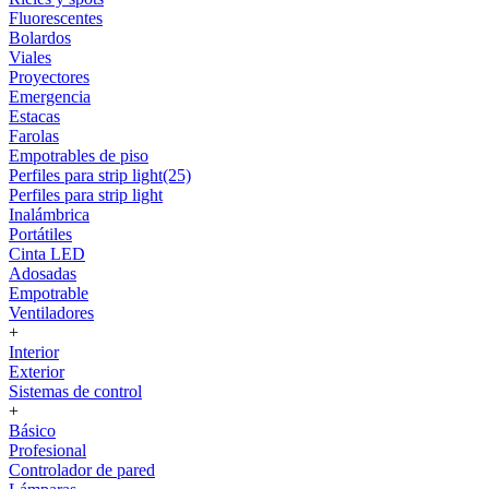
Fluorescentes
Bolardos
Viales
Proyectores
Emergencia
Estacas
Farolas
Empotrables de piso
Perfiles para strip light(25)
Perfiles para strip light
Inalámbrica
Portátiles
Cinta LED
Adosadas
Empotrable
Ventiladores
+
Interior
Exterior
Sistemas de control
+
Básico
Profesional
Controlador de pared