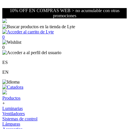
10% OFF EN COMPRAS WEB > no acumulable con otras
promociones
0
0
ES
EN
Productos
+
Luminarias
Ventiladores
Sistemas de control
Lámparas