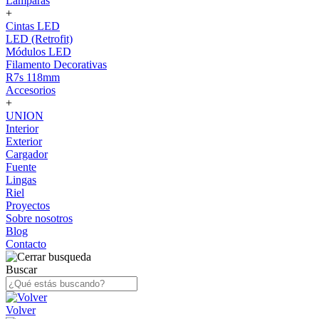
Lámparas
+
Cintas LED
LED (Retrofit)
Módulos LED
Filamento Decorativas
R7s 118mm
Accesorios
+
UNION
Interior
Exterior
Cargador
Fuente
Lingas
Riel
Proyectos
Sobre nosotros
Blog
Contacto
Buscar
Volver