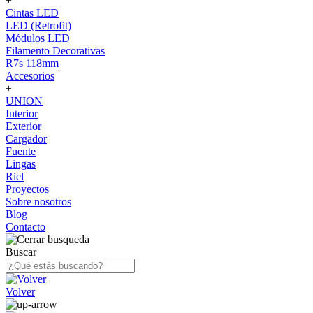
+
Cintas LED
LED (Retrofit)
Módulos LED
Filamento Decorativas
R7s 118mm
Accesorios
+
UNION
Interior
Exterior
Cargador
Fuente
Lingas
Riel
Proyectos
Sobre nosotros
Blog
Contacto
Buscar
Volver