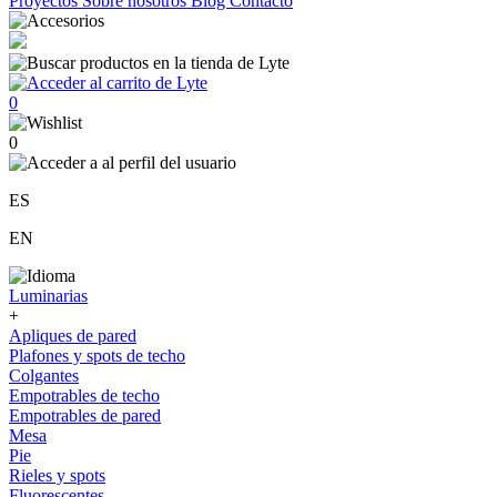
Proyectos
Sobre nosotros
Blog
Contacto
0
0
ES
EN
Luminarias
+
Apliques de pared
Plafones y spots de techo
Colgantes
Empotrables de techo
Empotrables de pared
Mesa
Pie
Rieles y spots
Fluorescentes