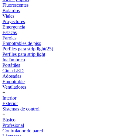
Fluorescentes
Bolardos
Viales
Proyectores
Emergencia
Estacas
Farolas
Empotrables de piso
Perfiles para strip light(25)
Perfiles para strip light
Inalámbrica
Portátiles
Cinta LED
Adosadas
Empotrable
Ventiladores
+
Interior
Exterior
Sistemas de control
+
Básico
Profesional
Controlador de pared