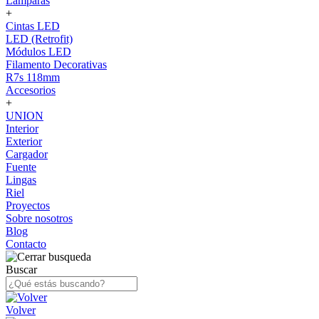
Lámparas
+
Cintas LED
LED (Retrofit)
Módulos LED
Filamento Decorativas
R7s 118mm
Accesorios
+
UNION
Interior
Exterior
Cargador
Fuente
Lingas
Riel
Proyectos
Sobre nosotros
Blog
Contacto
Buscar
Volver