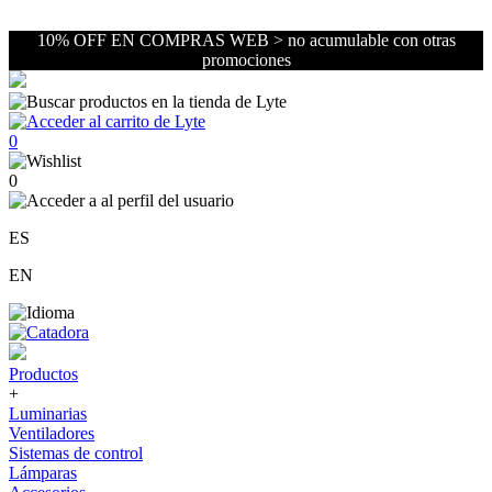
10% OFF EN COMPRAS WEB > no acumulable con otras
promociones
0
0
ES
EN
Productos
+
Luminarias
Ventiladores
Sistemas de control
Lámparas