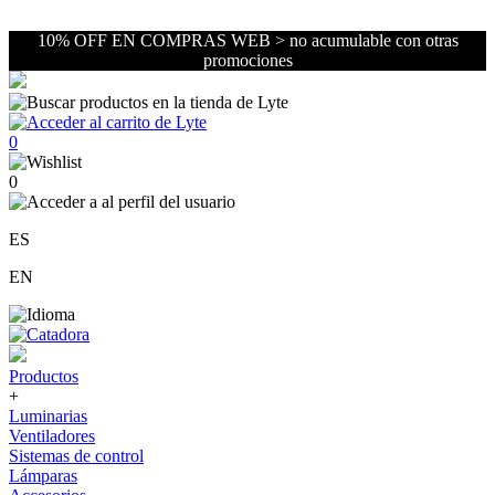
10% OFF EN COMPRAS WEB > no acumulable con otras
promociones
0
0
ES
EN
Productos
+
Luminarias
Ventiladores
Sistemas de control
Lámparas