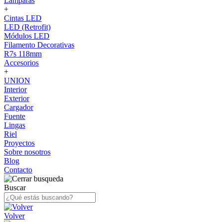
Lámparas
+
Cintas LED
LED (Retrofit)
Módulos LED
Filamento Decorativas
R7s 118mm
Accesorios
+
UNION
Interior
Exterior
Cargador
Fuente
Lingas
Riel
Proyectos
Sobre nosotros
Blog
Contacto
Buscar
Volver