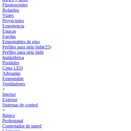
Fluorescentes
Bolardos
Viales
Proyectores
Emergencia
Estacas
Farolas
Empotrables de piso
Perfiles para strip light(25)
Perfiles para strip light
Inalámbrica
Portátiles
Cinta LED
Adosadas
Empotrable
Ventiladores
+
Interior
Exterior
Sistemas de control
+
Básico
Profesional
Controlador de pared