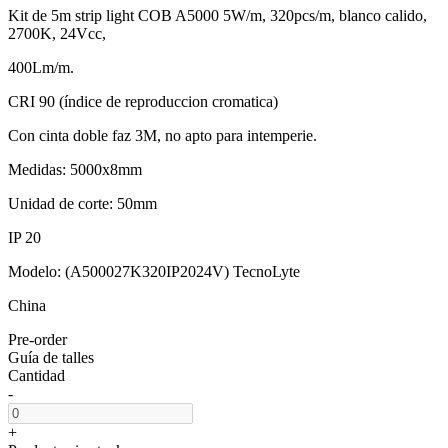
Kit de 5m strip light COB A5000 5W/m, 320pcs/m, blanco calido,
2700K, 24Vcc,
400Lm/m.
CRI 90 (índice de reproduccion cromatica)
Con cinta doble faz 3M, no apto para intemperie.
Medidas: 5000x8mm
Unidad de corte: 50mm
IP 20
Modelo: (A500027K320IP2024V) TecnoLyte
China
Pre-order
Guía de talles
Cantidad
-
+