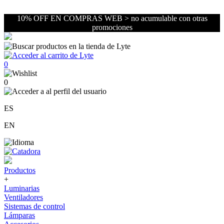
10% OFF EN COMPRAS WEB > no acumulable con otras
promociones
0
0
ES
EN
Productos
+
Luminarias
Ventiladores
Sistemas de control
Lámparas