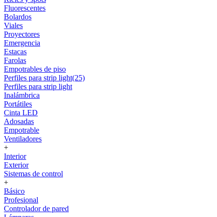
Fluorescentes
Bolardos
Viales
Proyectores
Emergencia
Estacas
Farolas
Empotrables de piso
Perfiles para strip light(25)
Perfiles para strip light
Inalámbrica
Portátiles
Cinta LED
Adosadas
Empotrable
Ventiladores
+
Interior
Exterior
Sistemas de control
+
Básico
Profesional
Controlador de pared