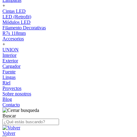
Lámparas
+
Cintas LED
LED (Retrofit)
Módulos LED
Filamento Decorativas
R7s 118mm
Accesorios
+
UNION
Interior
Exterior
Cargador
Fuente
Lingas
Riel
Proyectos
Sobre nosotros
Blog
Contacto
Buscar
Volver