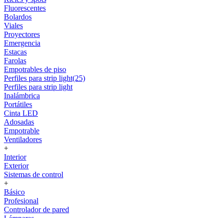
Fluorescentes
Bolardos
Viales
Proyectores
Emergencia
Estacas
Farolas
Empotrables de piso
Perfiles para strip light(25)
Perfiles para strip light
Inalámbrica
Portátiles
Cinta LED
Adosadas
Empotrable
Ventiladores
+
Interior
Exterior
Sistemas de control
+
Básico
Profesional
Controlador de pared