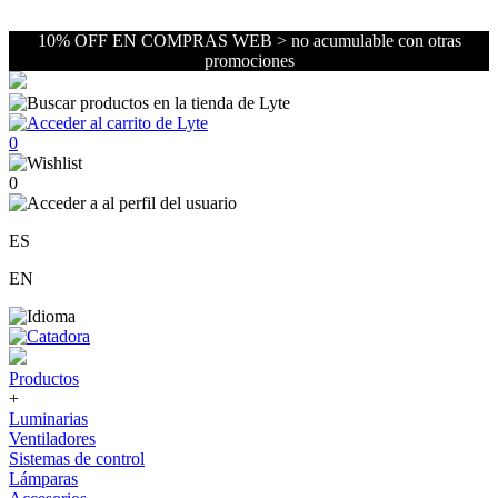
10% OFF EN COMPRAS WEB > no acumulable con otras
promociones
0
0
ES
EN
Productos
+
Luminarias
Ventiladores
Sistemas de control
Lámparas