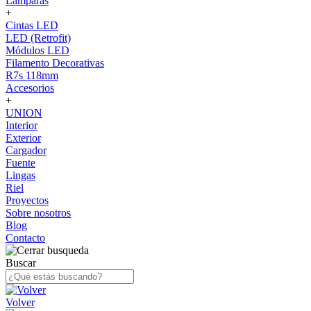
Lámparas
+
Cintas LED
LED (Retrofit)
Módulos LED
Filamento Decorativas
R7s 118mm
Accesorios
+
UNION
Interior
Exterior
Cargador
Fuente
Lingas
Riel
Proyectos
Sobre nosotros
Blog
Contacto
Buscar
Volver