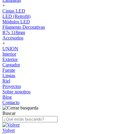
Lámparas
+
Cintas LED
LED (Retrofit)
Módulos LED
Filamento Decorativas
R7s 118mm
Accesorios
+
UNION
Interior
Exterior
Cargador
Fuente
Lingas
Riel
Proyectos
Sobre nosotros
Blog
Contacto
Buscar
Volver