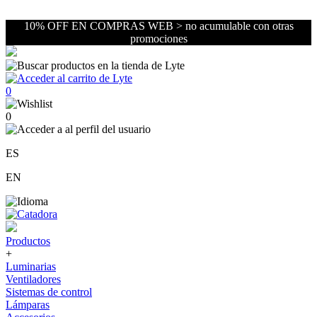
10% OFF EN COMPRAS WEB > no acumulable con otras
promociones
0
0
ES
EN
Productos
+
Luminarias
Ventiladores
Sistemas de control
Lámparas