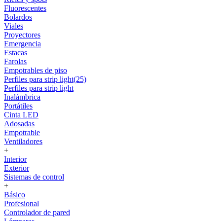
Fluorescentes
Bolardos
Viales
Proyectores
Emergencia
Estacas
Farolas
Empotrables de piso
Perfiles para strip light(25)
Perfiles para strip light
Inalámbrica
Portátiles
Cinta LED
Adosadas
Empotrable
Ventiladores
+
Interior
Exterior
Sistemas de control
+
Básico
Profesional
Controlador de pared