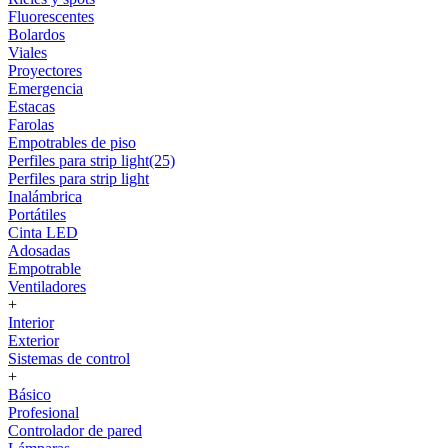
Fluorescentes
Bolardos
Viales
Proyectores
Emergencia
Estacas
Farolas
Empotrables de piso
Perfiles para strip light(25)
Perfiles para strip light
Inalámbrica
Portátiles
Cinta LED
Adosadas
Empotrable
Ventiladores
+
Interior
Exterior
Sistemas de control
+
Básico
Profesional
Controlador de pared