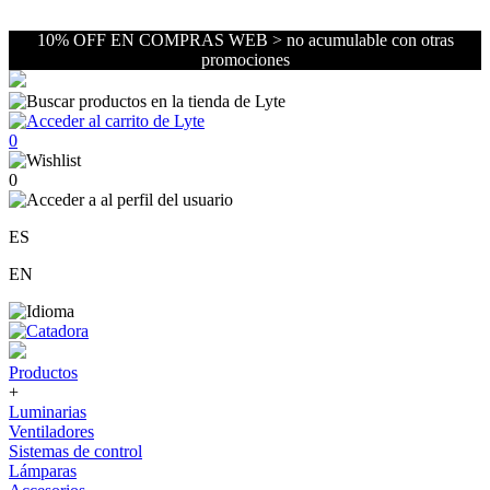
10% OFF EN COMPRAS WEB > no acumulable con otras
promociones
0
0
ES
EN
Productos
+
Luminarias
Ventiladores
Sistemas de control
Lámparas