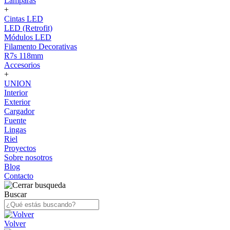
Lámparas
+
Cintas LED
LED (Retrofit)
Módulos LED
Filamento Decorativas
R7s 118mm
Accesorios
+
UNION
Interior
Exterior
Cargador
Fuente
Lingas
Riel
Proyectos
Sobre nosotros
Blog
Contacto
Buscar
Volver