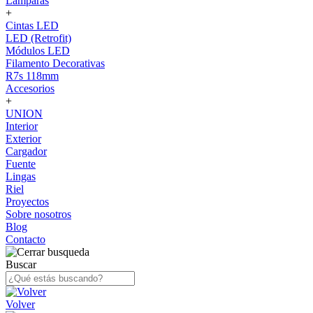
Lámparas
+
Cintas LED
LED (Retrofit)
Módulos LED
Filamento Decorativas
R7s 118mm
Accesorios
+
UNION
Interior
Exterior
Cargador
Fuente
Lingas
Riel
Proyectos
Sobre nosotros
Blog
Contacto
Buscar
Volver