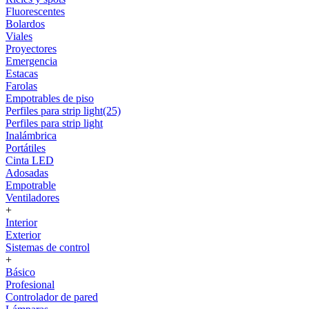
Fluorescentes
Bolardos
Viales
Proyectores
Emergencia
Estacas
Farolas
Empotrables de piso
Perfiles para strip light(25)
Perfiles para strip light
Inalámbrica
Portátiles
Cinta LED
Adosadas
Empotrable
Ventiladores
+
Interior
Exterior
Sistemas de control
+
Básico
Profesional
Controlador de pared