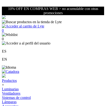
10% OFF EN COMPRAS WEB > no acumulable con otras
promociones
0
0
ES
EN
Productos
+
Luminarias
Ventiladores
Sistemas de control
Lámparas