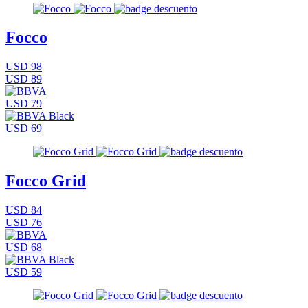
Focco
USD 98
USD 89
USD 79
USD 69
Focco Grid
USD 84
USD 76
USD 68
USD 59