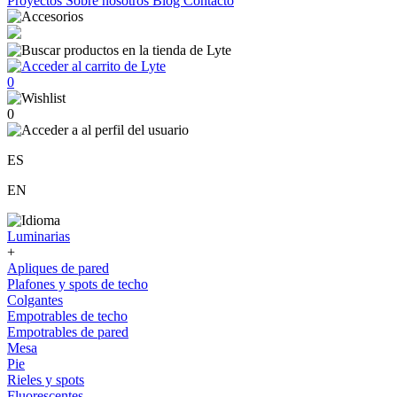
Proyectos
Sobre nosotros
Blog
Contacto
0
0
ES
EN
Luminarias
+
Apliques de pared
Plafones y spots de techo
Colgantes
Empotrables de techo
Empotrables de pared
Mesa
Pie
Rieles y spots
Fluorescentes