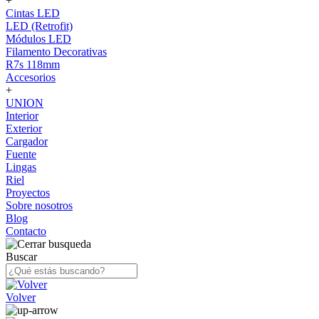
+
Cintas LED
LED (Retrofit)
Módulos LED
Filamento Decorativas
R7s 118mm
Accesorios
+
UNION
Interior
Exterior
Cargador
Fuente
Lingas
Riel
Proyectos
Sobre nosotros
Blog
Contacto
Buscar
Volver