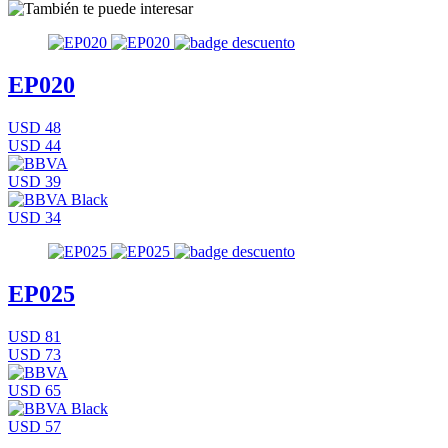
EP020
USD 48
USD 44
USD 39
USD 34
EP025
USD 81
USD 73
USD 65
USD 57