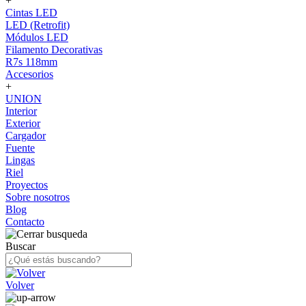
+
Cintas LED
LED (Retrofit)
Módulos LED
Filamento Decorativas
R7s 118mm
Accesorios
+
UNION
Interior
Exterior
Cargador
Fuente
Lingas
Riel
Proyectos
Sobre nosotros
Blog
Contacto
Buscar
Volver