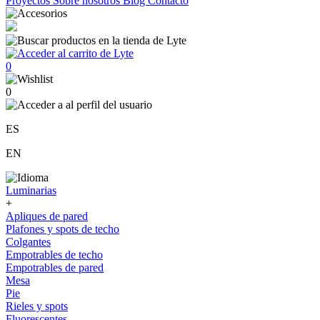
Proyectos
Sobre nosotros
Blog
Contacto
0
0
ES
EN
Luminarias
+
Apliques de pared
Plafones y spots de techo
Colgantes
Empotrables de techo
Empotrables de pared
Mesa
Pie
Rieles y spots
Fluorescentes