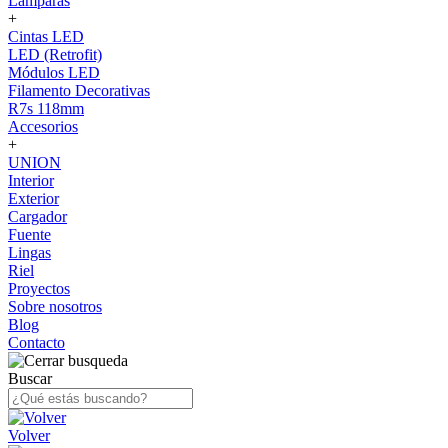
Lámparas
+
Cintas LED
LED (Retrofit)
Módulos LED
Filamento Decorativas
R7s 118mm
Accesorios
+
UNION
Interior
Exterior
Cargador
Fuente
Lingas
Riel
Proyectos
Sobre nosotros
Blog
Contacto
Buscar
Volver