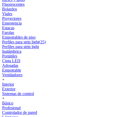
Fluorescentes
Bolardos
Viales
Proyectores
Emergencia
Estacas
Farolas
Empotrables de piso
Perfiles para strip light(25)
Perfiles para strip light
Inalámbrica
Portátiles
Cinta LED
Adosadas
Empotrable
Ventiladores
+
Interior
Exterior
Sistemas de control
+
Básico
Profesional
Controlador de pared