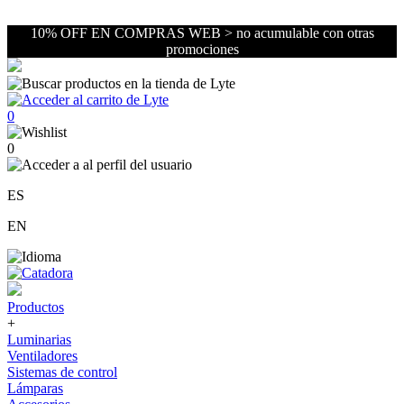
10% OFF EN COMPRAS WEB > no acumulable con otras
promociones
0
0
ES
EN
Productos
+
Luminarias
Ventiladores
Sistemas de control
Lámparas