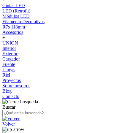
+
Cintas LED
LED (Retrofit)
Módulos LED
Filamento Decorativas
R7s 118mm
Accesorios
+
UNION
Interior
Exterior
Cargador
Fuente
Lingas
Riel
Proyectos
Sobre nosotros
Blog
Contacto
Buscar
Volver