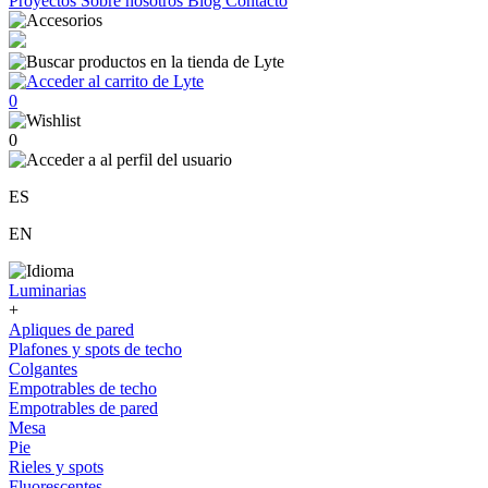
Proyectos
Sobre nosotros
Blog
Contacto
0
0
ES
EN
Luminarias
+
Apliques de pared
Plafones y spots de techo
Colgantes
Empotrables de techo
Empotrables de pared
Mesa
Pie
Rieles y spots
Fluorescentes