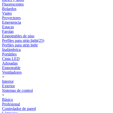
Fluorescentes
Bolardos
Viales
Proyectores
Emergencia
Estacas
Farolas
Empotrables de piso
Perfiles para strip light(25)
Perfiles para strip light
Inalámbrica
Portátiles
Cinta LED
Adosadas
Empotrable
Ventiladores
+
Interior
Exterior
Sistemas de control
+
Básico
Profesional
Controlador de pared