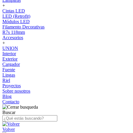
Lámparas
+
Cintas LED
LED (Retrofit)
Módulos LED
Filamento Decorativas
R7s 118mm
Accesorios
+
UNION
Interior
Exterior
Cargador
Fuente
Lingas
Riel
Proyectos
Sobre nosotros
Blog
Contacto
Buscar
Volver