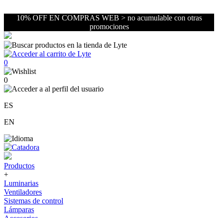
10% OFF EN COMPRAS WEB > no acumulable con otras
promociones
0
0
ES
EN
Productos
+
Luminarias
Ventiladores
Sistemas de control
Lámparas