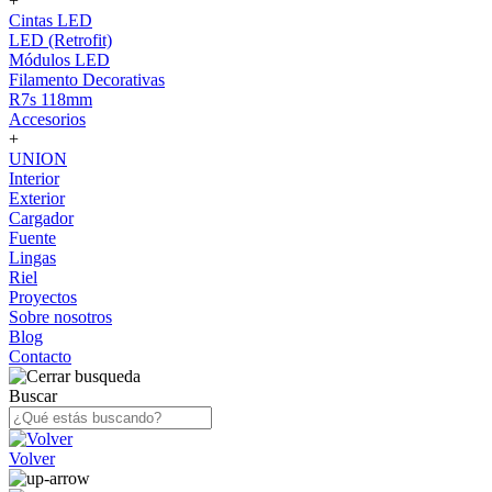
+
Cintas LED
LED (Retrofit)
Módulos LED
Filamento Decorativas
R7s 118mm
Accesorios
+
UNION
Interior
Exterior
Cargador
Fuente
Lingas
Riel
Proyectos
Sobre nosotros
Blog
Contacto
Buscar
Volver