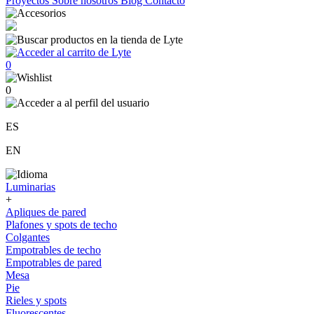
Proyectos
Sobre nosotros
Blog
Contacto
0
0
ES
EN
Luminarias
+
Apliques de pared
Plafones y spots de techo
Colgantes
Empotrables de techo
Empotrables de pared
Mesa
Pie
Rieles y spots
Fluorescentes