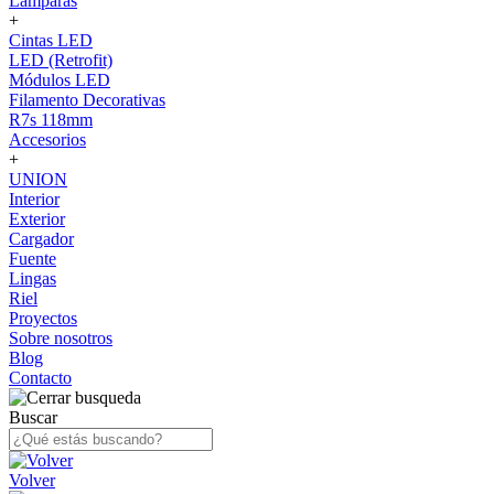
Lámparas
+
Cintas LED
LED (Retrofit)
Módulos LED
Filamento Decorativas
R7s 118mm
Accesorios
+
UNION
Interior
Exterior
Cargador
Fuente
Lingas
Riel
Proyectos
Sobre nosotros
Blog
Contacto
Buscar
Volver