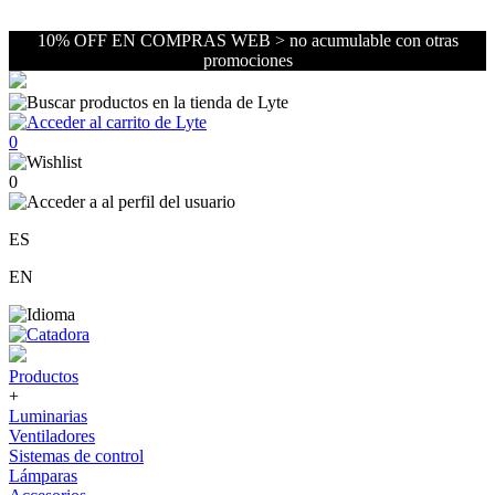
10% OFF EN COMPRAS WEB > no acumulable con otras
promociones
0
0
ES
EN
Productos
+
Luminarias
Ventiladores
Sistemas de control
Lámparas