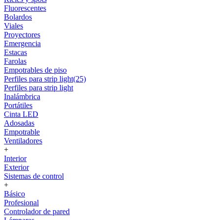
Fluorescentes
Bolardos
Viales
Proyectores
Emergencia
Estacas
Farolas
Empotrables de piso
Perfiles para strip light(25)
Perfiles para strip light
Inalámbrica
Portátiles
Cinta LED
Adosadas
Empotrable
Ventiladores
+
Interior
Exterior
Sistemas de control
+
Básico
Profesional
Controlador de pared