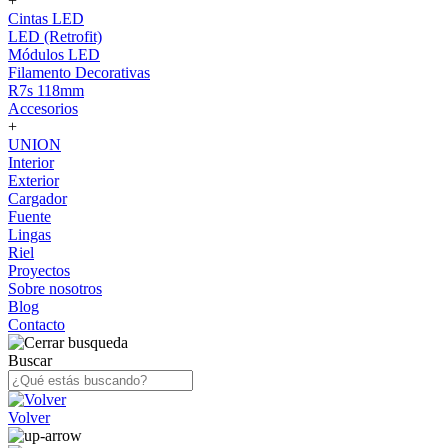
+
Cintas LED
LED (Retrofit)
Módulos LED
Filamento Decorativas
R7s 118mm
Accesorios
+
UNION
Interior
Exterior
Cargador
Fuente
Lingas
Riel
Proyectos
Sobre nosotros
Blog
Contacto
Buscar
Volver