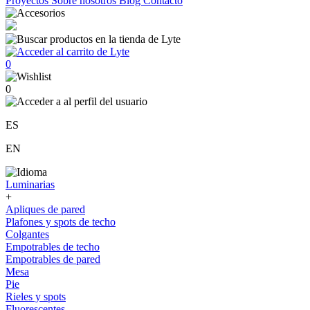
Proyectos
Sobre nosotros
Blog
Contacto
0
0
ES
EN
Luminarias
+
Apliques de pared
Plafones y spots de techo
Colgantes
Empotrables de techo
Empotrables de pared
Mesa
Pie
Rieles y spots
Fluorescentes