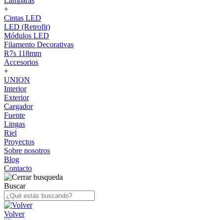
Lámparas
+
Cintas LED
LED (Retrofit)
Módulos LED
Filamento Decorativas
R7s 118mm
Accesorios
+
UNION
Interior
Exterior
Cargador
Fuente
Lingas
Riel
Proyectos
Sobre nosotros
Blog
Contacto
Buscar
Volver