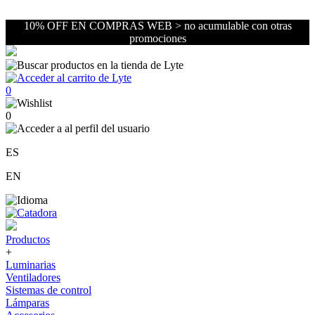
10% OFF EN COMPRAS WEB > no acumulable con otras
promociones
0
0
ES
EN
Productos
+
Luminarias
Ventiladores
Sistemas de control
Lámparas