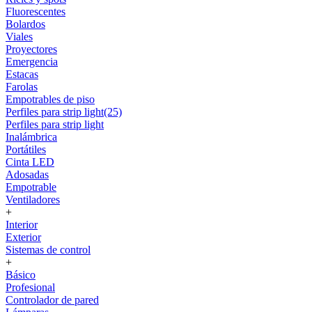
Fluorescentes
Bolardos
Viales
Proyectores
Emergencia
Estacas
Farolas
Empotrables de piso
Perfiles para strip light(25)
Perfiles para strip light
Inalámbrica
Portátiles
Cinta LED
Adosadas
Empotrable
Ventiladores
+
Interior
Exterior
Sistemas de control
+
Básico
Profesional
Controlador de pared