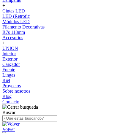
Lámparas
+
Cintas LED
LED (Retrofit)
Módulos LED
Filamento Decorativas
R7s 118mm
Accesorios
+
UNION
Interior
Exterior
Cargador
Fuente
Lingas
Riel
Proyectos
Sobre nosotros
Blog
Contacto
Buscar
Volver