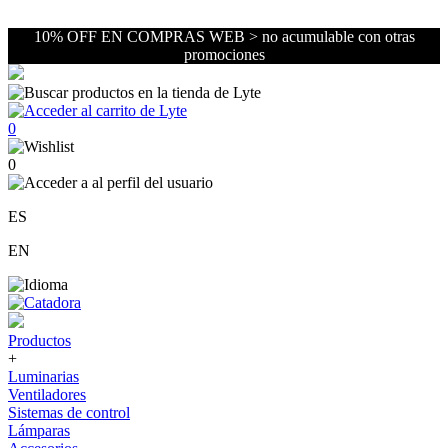
10% OFF EN COMPRAS WEB > no acumulable con otras
promociones
0
0
ES
EN
Productos
+
Luminarias
Ventiladores
Sistemas de control
Lámparas