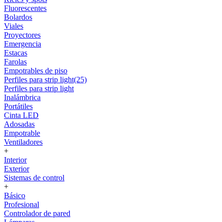
Fluorescentes
Bolardos
Viales
Proyectores
Emergencia
Estacas
Farolas
Empotrables de piso
Perfiles para strip light(25)
Perfiles para strip light
Inalámbrica
Portátiles
Cinta LED
Adosadas
Empotrable
Ventiladores
+
Interior
Exterior
Sistemas de control
+
Básico
Profesional
Controlador de pared