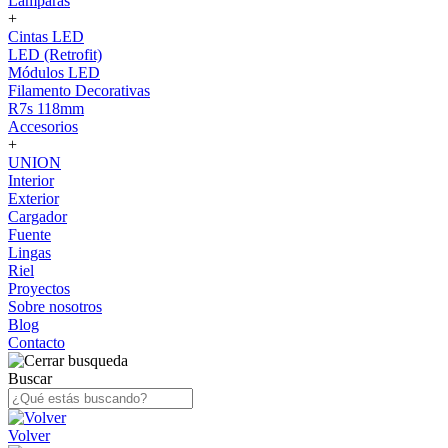
Lámparas
+
Cintas LED
LED (Retrofit)
Módulos LED
Filamento Decorativas
R7s 118mm
Accesorios
+
UNION
Interior
Exterior
Cargador
Fuente
Lingas
Riel
Proyectos
Sobre nosotros
Blog
Contacto
Buscar
Volver