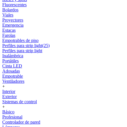
Fluorescentes
Bolardos
Viales
Proyectores
Emergencia
Estacas
Farolas
Empotrables de piso
Perfiles para strip light(25)
Perfiles para strip light
Inalámbrica
Portátiles
Cinta LED
Adosadas
Empotrable
Ventiladores
+
Interior
Exterior
Sistemas de control
+
Básico
Profesional
Controlador de pared