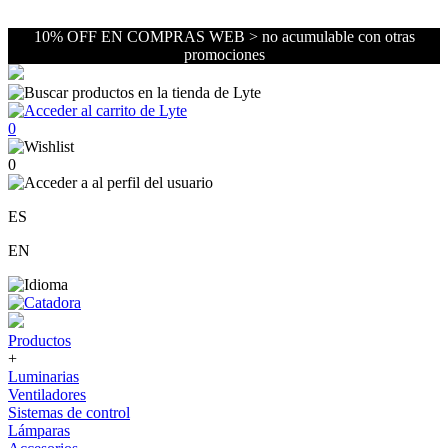
10% OFF EN COMPRAS WEB > no acumulable con otras
promociones
0
0
ES
EN
Productos
+
Luminarias
Ventiladores
Sistemas de control
Lámparas