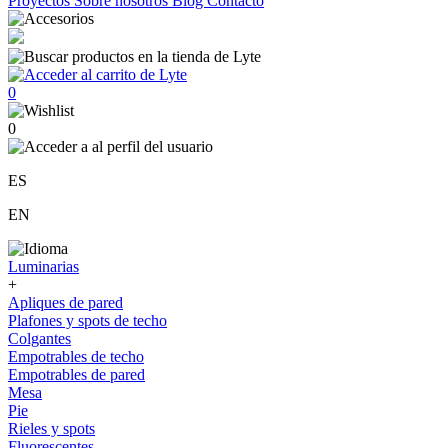
Proyectos
Sobre nosotros
Blog
Contacto
0
0
ES
EN
Luminarias
+
Apliques de pared
Plafones y spots de techo
Colgantes
Empotrables de techo
Empotrables de pared
Mesa
Pie
Rieles y spots
Fluorescentes