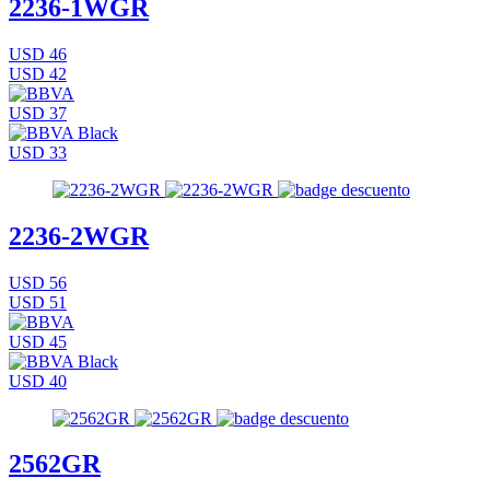
2236-1WGR
USD 46
USD 42
USD 37
USD 33
2236-2WGR
USD 56
USD 51
USD 45
USD 40
2562GR