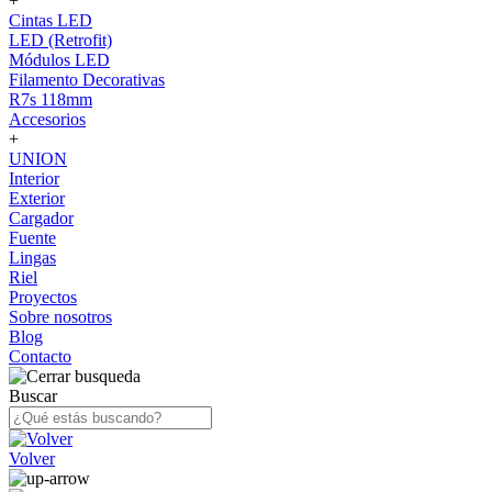
+
Cintas LED
LED (Retrofit)
Módulos LED
Filamento Decorativas
R7s 118mm
Accesorios
+
UNION
Interior
Exterior
Cargador
Fuente
Lingas
Riel
Proyectos
Sobre nosotros
Blog
Contacto
Buscar
Volver