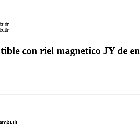
le con riel magnetico JY de e
 embutir
.