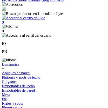
Proyectos
Sobre nosotros
Blog
Contacto
0
0
ES
EN
Luminarias
+
Apliques de pared
Plafones y spots de techo
Colgantes
Empotrables de techo
Empotrables de pared
Mesa
Pie
Rieles y spots
Fluorescentes