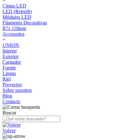
+
Cintas LED
LED (Retrofit)
Módulos LED
Filamento Decorativas
R7s 118mm
Accesorios
+
UNION
Interior
Exterior
Cargador
Fuente
Lingas
Riel
Proyectos
Sobre nosotros
Blog
Contacto
Buscar
Volver