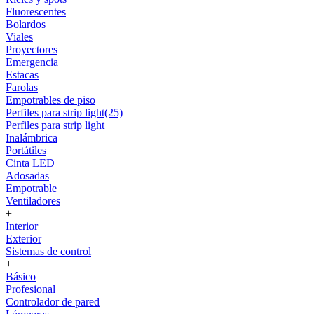
Fluorescentes
Bolardos
Viales
Proyectores
Emergencia
Estacas
Farolas
Empotrables de piso
Perfiles para strip light(25)
Perfiles para strip light
Inalámbrica
Portátiles
Cinta LED
Adosadas
Empotrable
Ventiladores
+
Interior
Exterior
Sistemas de control
+
Básico
Profesional
Controlador de pared