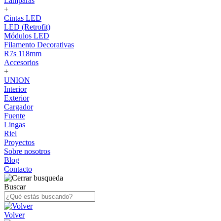
Lámparas
+
Cintas LED
LED (Retrofit)
Módulos LED
Filamento Decorativas
R7s 118mm
Accesorios
+
UNION
Interior
Exterior
Cargador
Fuente
Lingas
Riel
Proyectos
Sobre nosotros
Blog
Contacto
Buscar
Volver