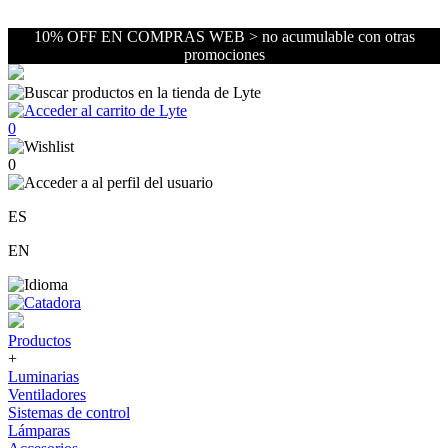
10% OFF EN COMPRAS WEB > no acumulable con otras
promociones
0
0
ES
EN
Productos
+
Luminarias
Ventiladores
Sistemas de control
Lámparas