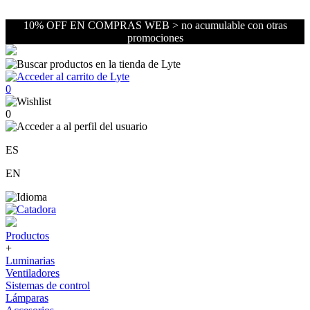
10% OFF EN COMPRAS WEB > no acumulable con otras
promociones
0
0
ES
EN
Productos
+
Luminarias
Ventiladores
Sistemas de control
Lámparas