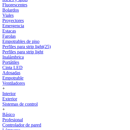
Fluorescentes
Bolardos
Viales
Proyectores
Emergencia
Estacas
Farolas
Empotrables de piso
Perfiles para strip light(25)
Perfiles para strip light
Inalámbrica
Portátiles
Cinta LED
Adosadas
Empotrable
Ventiladores
+
Interior
Exterior
Sistemas de control
+
Básico
Profesional
Controlador de pared