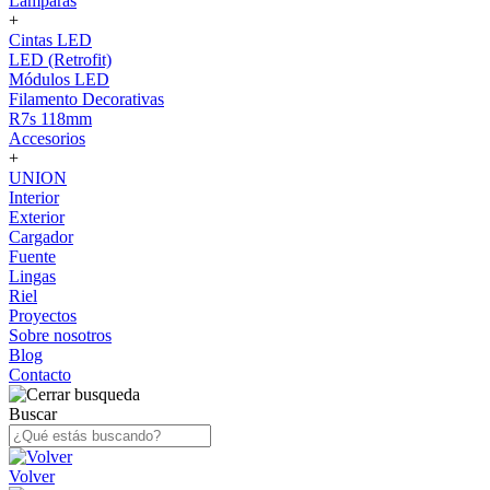
Lámparas
+
Cintas LED
LED (Retrofit)
Módulos LED
Filamento Decorativas
R7s 118mm
Accesorios
+
UNION
Interior
Exterior
Cargador
Fuente
Lingas
Riel
Proyectos
Sobre nosotros
Blog
Contacto
Buscar
Volver