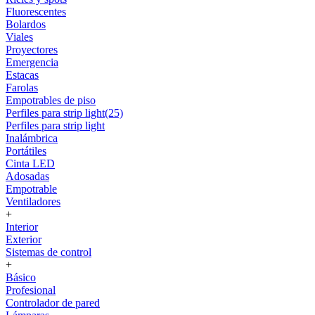
Fluorescentes
Bolardos
Viales
Proyectores
Emergencia
Estacas
Farolas
Empotrables de piso
Perfiles para strip light(25)
Perfiles para strip light
Inalámbrica
Portátiles
Cinta LED
Adosadas
Empotrable
Ventiladores
+
Interior
Exterior
Sistemas de control
+
Básico
Profesional
Controlador de pared