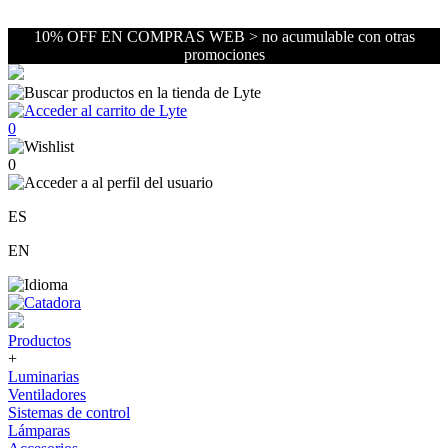
10% OFF EN COMPRAS WEB > no acumulable con otras
promociones
0
0
ES
EN
Productos
+
Luminarias
Ventiladores
Sistemas de control
Lámparas