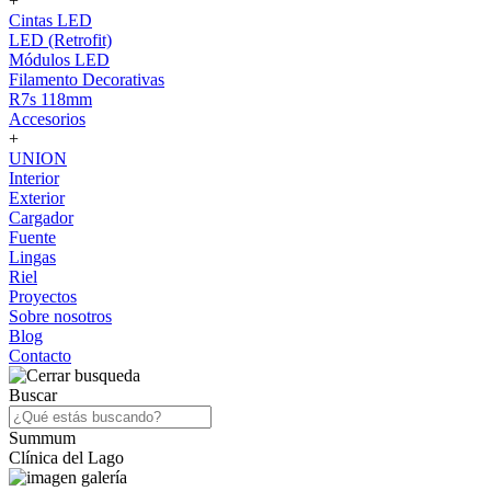
+
Cintas LED
LED (Retrofit)
Módulos LED
Filamento Decorativas
R7s 118mm
Accesorios
+
UNION
Interior
Exterior
Cargador
Fuente
Lingas
Riel
Proyectos
Sobre nosotros
Blog
Contacto
Buscar
Summum
Clínica del Lago