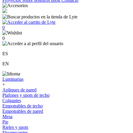
Proyectos
Sobre nosotros
Blog
Contacto
0
0
ES
EN
Luminarias
+
Apliques de pared
Plafones y spots de techo
Colgantes
Empotrables de techo
Empotrables de pared
Mesa
Pie
Rieles y spots
Fluorescentes