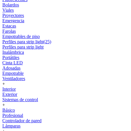
Bolardos
Viales
Proyectores
Emergencia
Estacas
Farolas
Empotrables de piso
Perfiles para strip light(25)
Perfiles para strip light
Inalámbrica
Portátiles
Cinta LED
Adosadas
Empotrable
Ventiladores
+
Interior
Exterior
Sistemas de control
+
Básico
Profesional
Controlador de pared
Lámparas