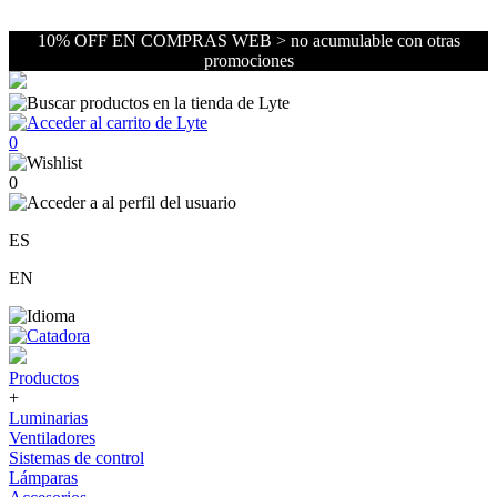
10% OFF EN COMPRAS WEB > no acumulable con otras
promociones
0
0
ES
EN
Productos
+
Luminarias
Ventiladores
Sistemas de control
Lámparas