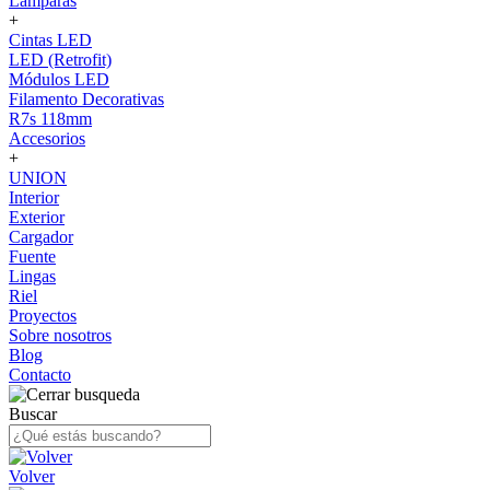
Lámparas
+
Cintas LED
LED (Retrofit)
Módulos LED
Filamento Decorativas
R7s 118mm
Accesorios
+
UNION
Interior
Exterior
Cargador
Fuente
Lingas
Riel
Proyectos
Sobre nosotros
Blog
Contacto
Buscar
Volver