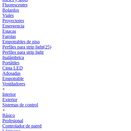
Fluorescentes
Bolardos
Viales
Proyectores
Emergencia
Estacas
Farolas
Empotrables de piso
Perfiles para strip light(25)
Perfiles para strip light
Inalámbrica
Portátiles
Cinta LED
Adosadas
Empotrable
Ventiladores
+
Interior
Exterior
Sistemas de control
+
Básico
Profesional
Controlador de pared