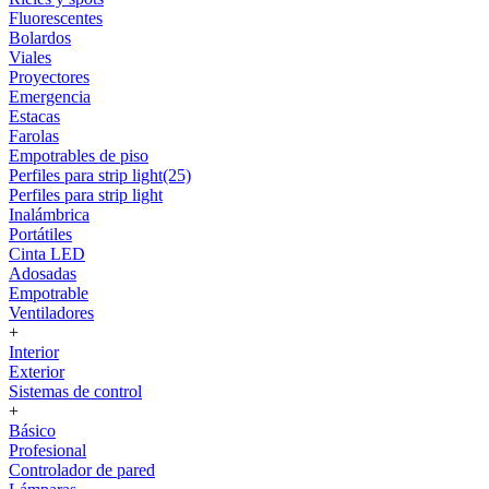
Fluorescentes
Bolardos
Viales
Proyectores
Emergencia
Estacas
Farolas
Empotrables de piso
Perfiles para strip light(25)
Perfiles para strip light
Inalámbrica
Portátiles
Cinta LED
Adosadas
Empotrable
Ventiladores
+
Interior
Exterior
Sistemas de control
+
Básico
Profesional
Controlador de pared