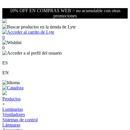
10% OFF EN COMPRAS WEB > no acumulable con otras
promociones
0
0
ES
EN
Productos
+
Luminarias
Ventiladores
Sistemas de control
Lámparas