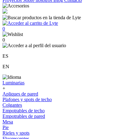
Proyectos
Sobre nosotros
Blog
Contacto
0
0
ES
EN
Luminarias
+
Apliques de pared
Plafones y spots de techo
Colgantes
Empotrables de techo
Empotrables de pared
Mesa
Pie
Rieles y spots
Fluorescentes