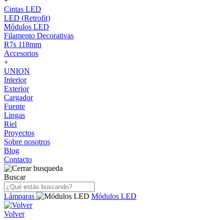
+
Cintas LED
LED (Retrofit)
Módulos LED
Filamento Decorativas
R7s 118mm
Accesorios
+
UNION
Interior
Exterior
Cargador
Fuente
Lingas
Riel
Proyectos
Sobre nosotros
Blog
Contacto
Buscar
Lámparas
Módulos LED
Volver