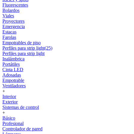
Fluorescentes
Bolardos
Viales
Proyectores
Emergencia
Estacas
Farolas
Empotrables de piso
Perfiles para strip light(25)
Perfiles para strip light
Inalámbrica
Portátiles
Cinta LED
Adosadas
Empotrable
Ventiladores
+
Interior
Exterior
Sistemas de control
+
Básico
Profesional
Controlador de pared