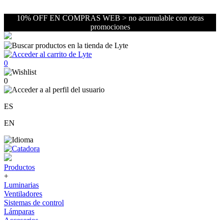
10% OFF EN COMPRAS WEB > no acumulable con otras
promociones
0
0
ES
EN
Productos
+
Luminarias
Ventiladores
Sistemas de control
Lámparas