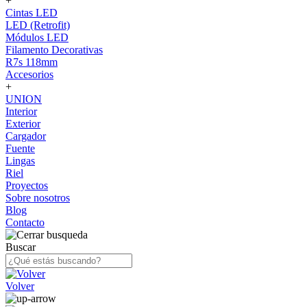
+
Cintas LED
LED (Retrofit)
Módulos LED
Filamento Decorativas
R7s 118mm
Accesorios
+
UNION
Interior
Exterior
Cargador
Fuente
Lingas
Riel
Proyectos
Sobre nosotros
Blog
Contacto
Buscar
Volver