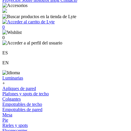
Proyectos
Sobre nosotros
Blog
Contacto
0
0
ES
EN
Luminarias
+
Apliques de pared
Plafones y spots de techo
Colgantes
Empotrables de techo
Empotrables de pared
Mesa
Pie
Rieles y spots
Fluorescentes