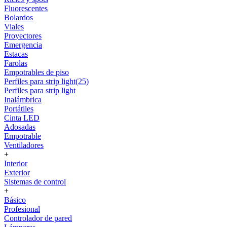
Fluorescentes
Bolardos
Viales
Proyectores
Emergencia
Estacas
Farolas
Empotrables de piso
Perfiles para strip light(25)
Perfiles para strip light
Inalámbrica
Portátiles
Cinta LED
Adosadas
Empotrable
Ventiladores
+
Interior
Exterior
Sistemas de control
+
Básico
Profesional
Controlador de pared