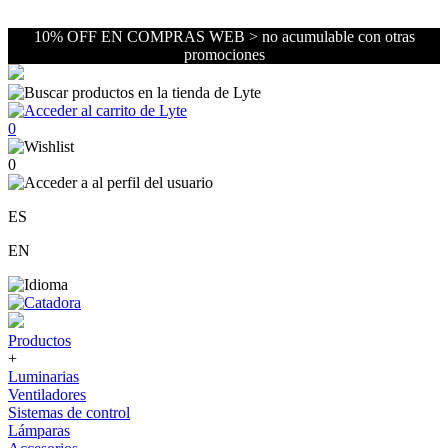
10% OFF EN COMPRAS WEB > no acumulable con otras
promociones
0
0
ES
EN
Productos
+
Luminarias
Ventiladores
Sistemas de control
Lámparas