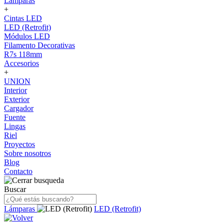
Lámparas
+
Cintas LED
LED (Retrofit)
Módulos LED
Filamento Decorativas
R7s 118mm
Accesorios
+
UNION
Interior
Exterior
Cargador
Fuente
Lingas
Riel
Proyectos
Sobre nosotros
Blog
Contacto
Buscar
Lámparas
LED (Retrofit)