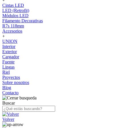
+
Cintas LED
LED (Retrofit)
Módulos LED
Filamento Decorativas
R7s 118mm
Accesorios
+
UNION
Interior
Exterior
Cargador
Fuente
Lingas
Riel
Proyectos
Sobre nosotros
Blog
Contacto
Buscar
Volver