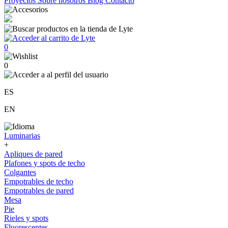
Proyectos
Sobre nosotros
Blog
Contacto
0
0
ES
EN
Luminarias
+
Apliques de pared
Plafones y spots de techo
Colgantes
Empotrables de techo
Empotrables de pared
Mesa
Pie
Rieles y spots
Fluorescentes