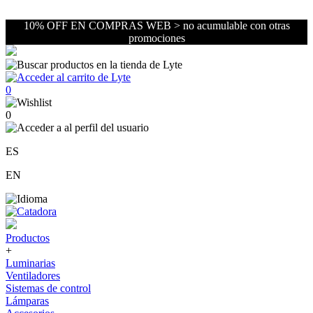
10% OFF EN COMPRAS WEB > no acumulable con otras
promociones
0
0
ES
EN
Productos
+
Luminarias
Ventiladores
Sistemas de control
Lámparas