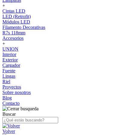
Lámparas
+
Cintas LED
LED (Retrofit)
Módulos LED
Filamento Decorativas
R7s 118mm
Accesorios
+
UNION
Interior
Exterior
Cargador
Fuente
Lingas
Riel
Proyectos
Sobre nosotros
Blog
Contacto
Buscar
Volver