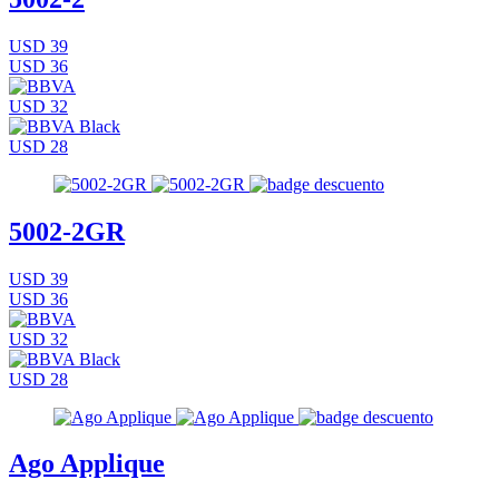
USD 39
USD 36
USD 32
USD 28
5002-2GR
USD 39
USD 36
USD 32
USD 28
Ago Applique