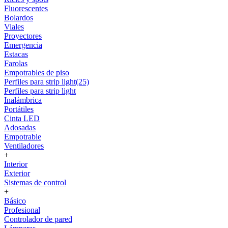
Fluorescentes
Bolardos
Viales
Proyectores
Emergencia
Estacas
Farolas
Empotrables de piso
Perfiles para strip light(25)
Perfiles para strip light
Inalámbrica
Portátiles
Cinta LED
Adosadas
Empotrable
Ventiladores
+
Interior
Exterior
Sistemas de control
+
Básico
Profesional
Controlador de pared