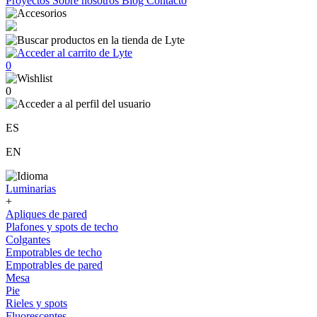
Proyectos
Sobre nosotros
Blog
Contacto
0
0
ES
EN
Luminarias
+
Apliques de pared
Plafones y spots de techo
Colgantes
Empotrables de techo
Empotrables de pared
Mesa
Pie
Rieles y spots
Fluorescentes