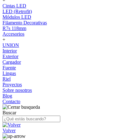
+
Cintas LED
LED (Retrofit)
Módulos LED
Filamento Decorativas
R7s 118mm
Accesorios
+
UNION
Interior
Exterior
Cargador
Fuente
Lingas
Riel
Proyectos
Sobre nosotros
Blog
Contacto
Buscar
Volver