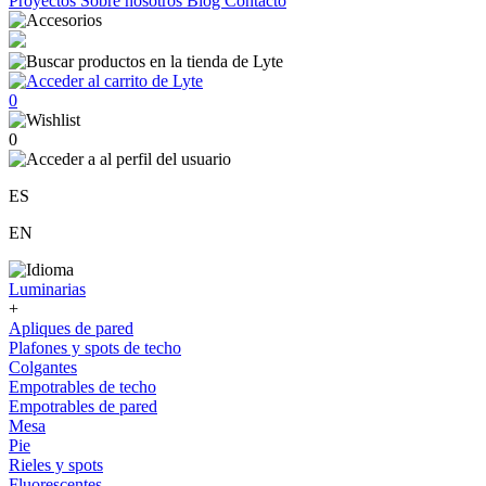
Proyectos
Sobre nosotros
Blog
Contacto
0
0
ES
EN
Luminarias
+
Apliques de pared
Plafones y spots de techo
Colgantes
Empotrables de techo
Empotrables de pared
Mesa
Pie
Rieles y spots
Fluorescentes