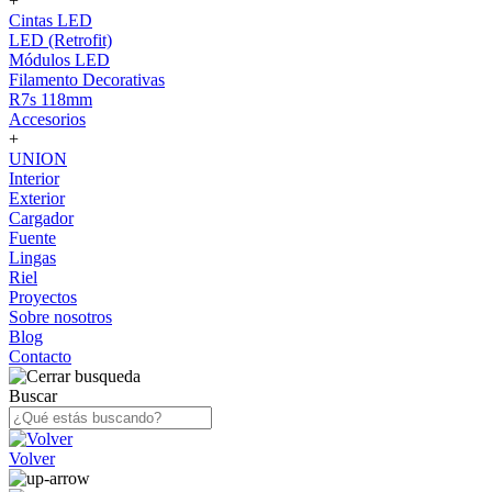
+
Cintas LED
LED (Retrofit)
Módulos LED
Filamento Decorativas
R7s 118mm
Accesorios
+
UNION
Interior
Exterior
Cargador
Fuente
Lingas
Riel
Proyectos
Sobre nosotros
Blog
Contacto
Buscar
Volver