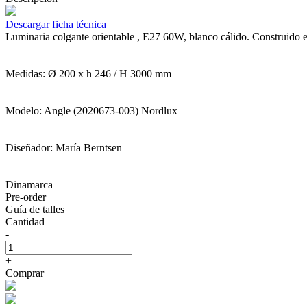
Descargar ficha técnica
Luminaria colgante orientable , E27 60W, blanco cálido. Construido
Medidas: Ø 200 x h 246 / H 3000 mm
Modelo: Angle (2020673-003) Nordlux
Diseñador: María Berntsen
Dinamarca
Pre-order
Guía de talles
Cantidad
-
+
Comprar