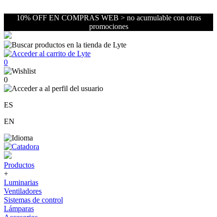
10% OFF EN COMPRAS WEB > no acumulable con otras
promociones
0
0
ES
EN
Productos
+
Luminarias
Ventiladores
Sistemas de control
Lámparas