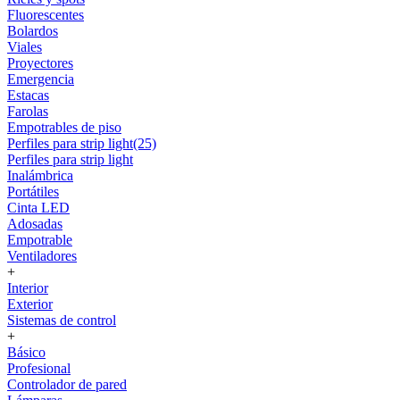
Fluorescentes
Bolardos
Viales
Proyectores
Emergencia
Estacas
Farolas
Empotrables de piso
Perfiles para strip light(25)
Perfiles para strip light
Inalámbrica
Portátiles
Cinta LED
Adosadas
Empotrable
Ventiladores
+
Interior
Exterior
Sistemas de control
+
Básico
Profesional
Controlador de pared