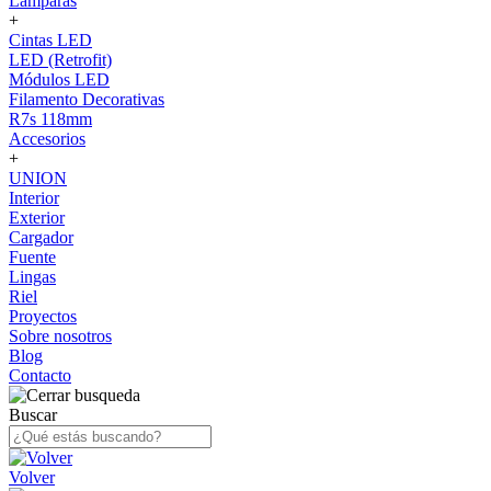
Lámparas
+
Cintas LED
LED (Retrofit)
Módulos LED
Filamento Decorativas
R7s 118mm
Accesorios
+
UNION
Interior
Exterior
Cargador
Fuente
Lingas
Riel
Proyectos
Sobre nosotros
Blog
Contacto
Buscar
Volver