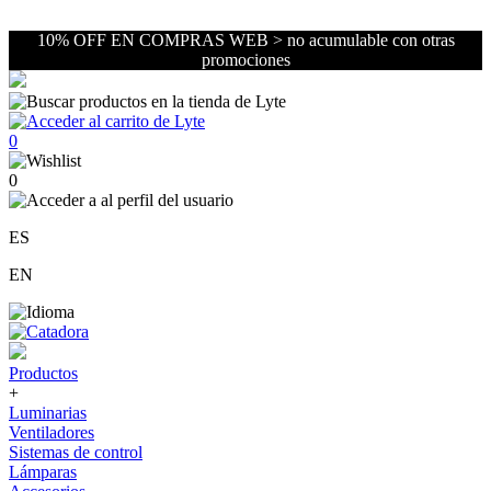
10% OFF EN COMPRAS WEB > no acumulable con otras
promociones
0
0
ES
EN
Productos
+
Luminarias
Ventiladores
Sistemas de control
Lámparas