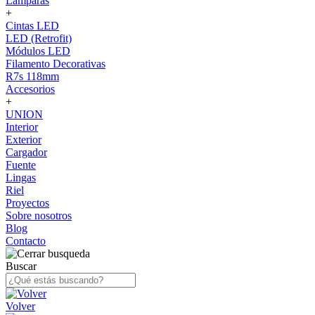
Lámparas
+
Cintas LED
LED (Retrofit)
Módulos LED
Filamento Decorativas
R7s 118mm
Accesorios
+
UNION
Interior
Exterior
Cargador
Fuente
Lingas
Riel
Proyectos
Sobre nosotros
Blog
Contacto
Buscar
Volver