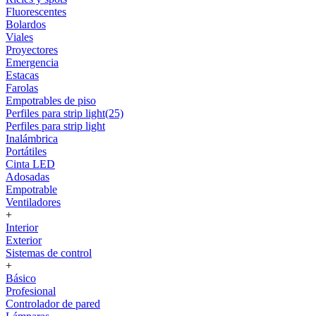
Fluorescentes
Bolardos
Viales
Proyectores
Emergencia
Estacas
Farolas
Empotrables de piso
Perfiles para strip light(25)
Perfiles para strip light
Inalámbrica
Portátiles
Cinta LED
Adosadas
Empotrable
Ventiladores
+
Interior
Exterior
Sistemas de control
+
Básico
Profesional
Controlador de pared