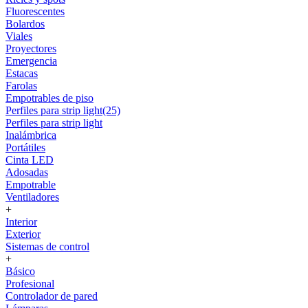
Fluorescentes
Bolardos
Viales
Proyectores
Emergencia
Estacas
Farolas
Empotrables de piso
Perfiles para strip light(25)
Perfiles para strip light
Inalámbrica
Portátiles
Cinta LED
Adosadas
Empotrable
Ventiladores
+
Interior
Exterior
Sistemas de control
+
Básico
Profesional
Controlador de pared