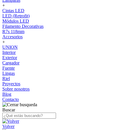
Lámparas
+
Cintas LED
LED (Retrofit)
Módulos LED
Filamento Decorativas
R7s 118mm
Accesorios
+
UNION
Interior
Exterior
Cargador
Fuente
Lingas
Riel
Proyectos
Sobre nosotros
Blog
Contacto
Buscar
Volver