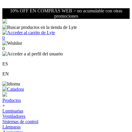
10% OFF EN COMPRAS WEB > no acumulable con otras
promociones
0
0
ES
EN
Productos
+
Luminarias
Ventiladores
Sistemas de control
Lámparas