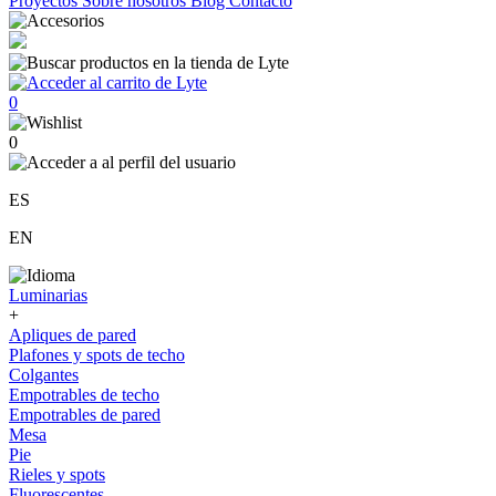
Proyectos
Sobre nosotros
Blog
Contacto
0
0
ES
EN
Luminarias
+
Apliques de pared
Plafones y spots de techo
Colgantes
Empotrables de techo
Empotrables de pared
Mesa
Pie
Rieles y spots
Fluorescentes