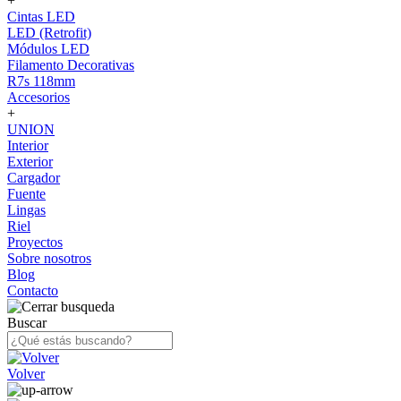
+
Cintas LED
LED (Retrofit)
Módulos LED
Filamento Decorativas
R7s 118mm
Accesorios
+
UNION
Interior
Exterior
Cargador
Fuente
Lingas
Riel
Proyectos
Sobre nosotros
Blog
Contacto
Buscar
Volver